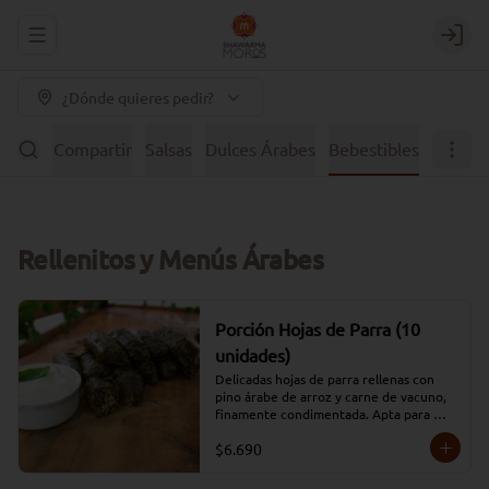
Abrir menu de navegación
Login
¿Dónde quieres pedir?
Picar y Compartir
Salsas
Dulces Árabes
Bebestibles
Rellenitos y Menús Árabes
Porción Hojas de Parra (10
unidades)
Delicadas hojas de parra rellenas con 
pino árabe de arroz y carne de vacuno, 
finamente condimentada. Apta para 
celiacos.
$6.690