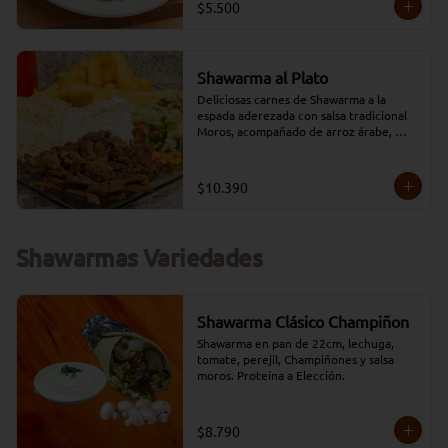
$5.500
Shawarma al Plato
Deliciosas carnes de Shawarma a la 
espada aderezada con salsa tradicional 
Moros, acompañado de arroz árabe, 
papas fritas y ensalada Taboule 
(opciones: Carne/Pollo/Mixto/Falafel)
$10.390
Shawarmas Variedades
Shawarma Clásico Champiñon
Shawarma en pan de 22cm, lechuga, 
tomate, perejil, Champiñones y salsa 
moros. Proteína a Elección.
$8.790