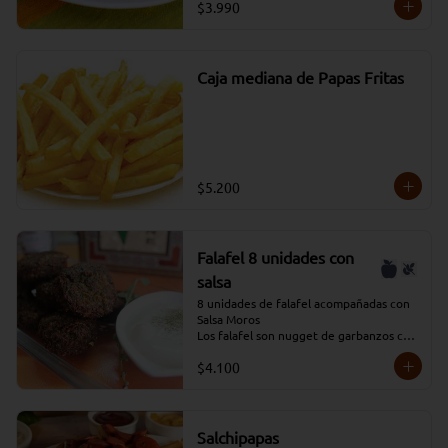
$3.990
Caja mediana de Papas Fritas
$5.200
Falafel 8 unidades con
salsa
8 unidades de falafel acompañadas con 
Salsa Moros

Los falafel son nugget de garbanzos con 
verduras condimentados y que se fríen 
$4.100
en aceite profundo.
Salchipapas