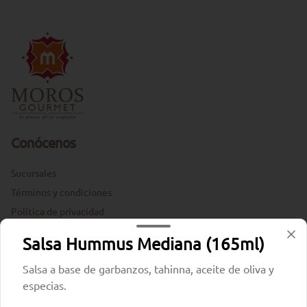
Conócenos
Sucursales
Términos y condiciones
Política de privacidad
Redes sociales
Salsa Hummus Mediana (165ml)
Salsa a base de garbanzos, tahinna, aceite de oliva y
Instagram
especias.
Facebook