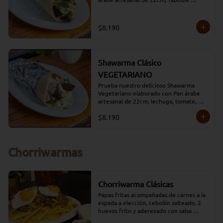
(lechuga, tomate, burgol, menta y 
perejil) con Nuestros deliciosos Falafel , 
champiñones y aderezado con nuestra 
$8.190
salsa HUMMUS.
Shawarma Clásico
VEGETARIANO
Prueba nuestro delicioso Shawarma 
Vegetariano elaborado con Pan árabe 
artesanal de 22cm, lechuga, tomate, 
perejil, nuestros deliciosos Falafel , 
$8.190
queso y Salsa Moros (salsa a base de 
yogurt natural)
Chorriwarmas
Chorriwarma Clásicas
Papas fritas acompañadas de carnes a la 
espada a elección, cebollín salteado, 2 
huevos frito y aderezado con salsa 
tradicional Moros.
