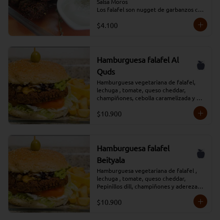
Salsa Moros

Los falafel son nugget de garbanzos con 
verduras condimentados y que se fríen 
$4.100
en aceite profundo.
Hamburguesa falafel Al
Quds
Hamburguesa vegetariana de falafel, 
lechuga , tomate, queso cheddar, 
champiñones, cebolla caramelizada y 
aderezada con salsa tradicional Moros, 
$10.900
acompañada de papas fritas y salsa 
adicional
Hamburguesa falafel
Beityala
Hamburguesa vegetariana de falafel , 
lechuga , tomate, queso cheddar, 
Pepinillos dill, champiñones y aderezada 
con salsa tradicional Moros, acompañada 
$10.900
de papas fritas y salsa adicional