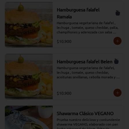
Hamburguesa falafel
Ramala
Hamburguesa vegetariana de falafel , 
lechuga , tomate, queso cheddar, palta, 
champiñones y aderezada con salsa 
tradicional Moros, acompañada de papas 
$10.900
fritas y salsa adicional.
Hamburguesa falafel Belen
Hamburguesa vegetariana de falafel, 
lechuga , tomate, queso cheddar, 
aceitunas sevillanas, cebolla morada y 
aderezada con salsa tradicional Moros, 
acompañada de papas fritas y salsa 
adicional
$10.900
Shawarma Clásico VEGANO
Prueba nuestro delicioso y contundente 
shawarma VEGANO, elaborado con pan 
árabe artesanal de 22cm, Taboule 