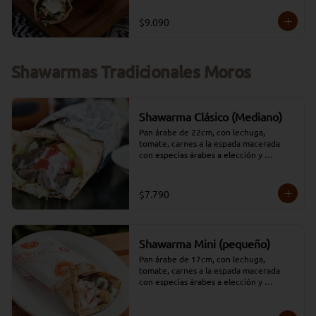
$9.090
Shawarmas Tradicionales Moros
Shawarma Clásico (Mediano)
Pan árabe de 22cm, con lechuga, 
tomate, carnes a la espada macerada 
con especias árabes a elección y 
aderezado con salsa tradicional Moros y 
perejil. (opciones: 
Carne/Pollo/Mixto/Falafel)
$7.790
Shawarma Mini (pequeño)
Pan árabe de 17cm, con lechuga, 
tomate, carnes a la espada macerada 
con especias árabes a elección y 
aderezado con salsa tradicional Moros y 
perejil. (opciones: 
Carne/Pollo/Mixto/Falafel)