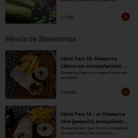
tomate.
$7.700
Menús de Shawarmas
Menú Para 1B: Shawarma
Clásico con acompañamiento
de Papas y Lata
Shawarma Clásico con papas fritas y lata 
de bebida.
$10.890
Menú Para 1A : un Shawarma
Mini (pequeño) acompañado
con papas fritas y lata de
Shawarma Mini  (pan 17cm) acompañado 
de papas fritas y lata de bebida
bebida