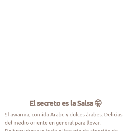
Shawarmas Tradicionales Moros
Chorriwarmas
VEGETARIANO - VEGANO
Para Picar y Compartir
Dulces Árabes
El secreto es la Salsa 🤫
Shawarma, comida Árabe y dulces árabes. Delicias
del medio oriente en general para llevar.
Delivery durante todo el horario de atención de