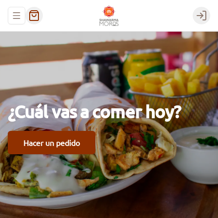
Abrir menu de navegación
Login
¿Cuál
vas
a
comer
hoy?
Hacer un pedido