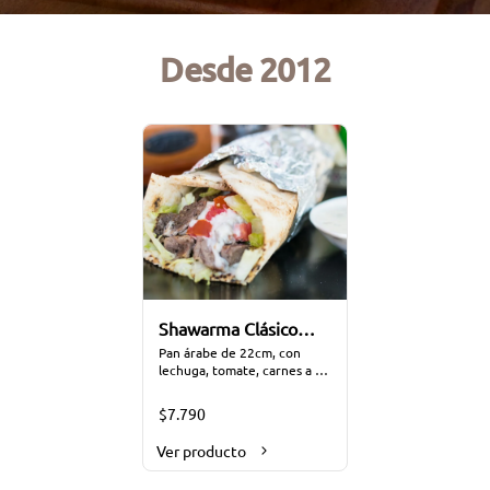
Desde 2012
Shawarma Clásico
(Mediano)
Pan árabe de 22cm, con 
lechuga, tomate, carnes a la 
espada macerada con 
especias árabes a elección y 
$7.790
aderezado con salsa 
tradicional Moros y perejil. 
Ver producto
(opciones: 
Carne/Pollo/Mixto/Falafel)