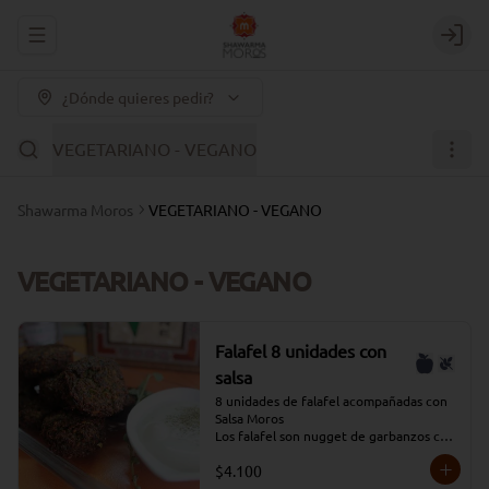
Abrir menu de navegación
Login
¿Dónde quieres pedir?
VEGETARIANO - VEGANO
Shawarma Moros
VEGETARIANO - VEGANO
VEGETARIANO - VEGANO
Falafel 8 unidades con
salsa
8 unidades de falafel acompañadas con 
Salsa Moros

Los falafel son nugget de garbanzos con 
verduras condimentados y que se fríen 
$4.100
en aceite profundo.