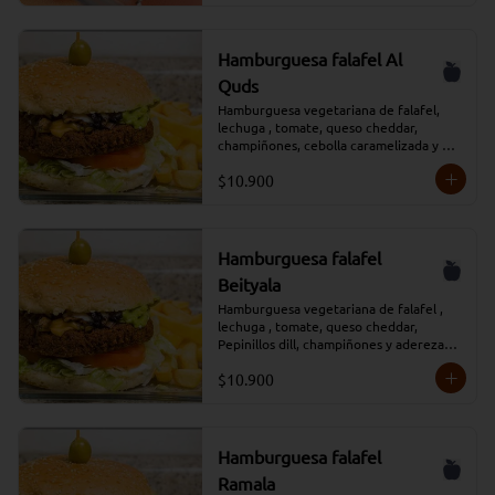
Hamburguesa falafel Al
Quds
Hamburguesa vegetariana de falafel, 
lechuga , tomate, queso cheddar, 
champiñones, cebolla caramelizada y 
aderezada con salsa tradicional Moros, 
$10.900
acompañada de papas fritas y salsa 
adicional
Hamburguesa falafel
Beityala
Hamburguesa vegetariana de falafel , 
lechuga , tomate, queso cheddar, 
Pepinillos dill, champiñones y aderezada 
con salsa tradicional Moros, acompañada 
$10.900
de papas fritas y salsa adicional
Hamburguesa falafel
Ramala