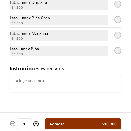
Lata Jumex Durazno
Sucursales
+
$1.500
Términos y condiciones
Lata Jumex Piña Coco
+
$1.500
Política de privacidad
Lata Jumex Manzana
Redes sociales
+
$1.500
Lata jumex Piña
Instagram
+
$1.500
Facebook
Instrucciones especiales
Mi cuenta
Pedir
Iniciar sesión
Powered by
Agregar
$10.900