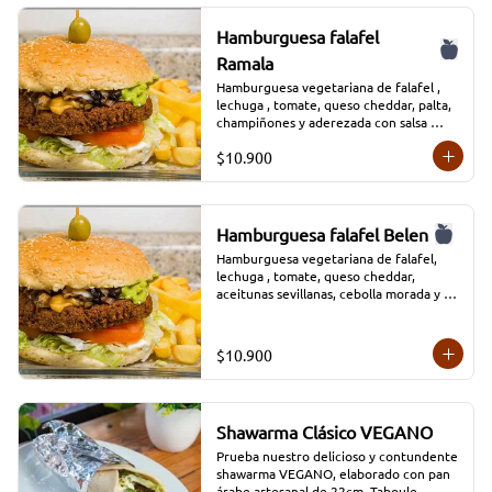
Hamburguesa falafel
Ramala
Hamburguesa vegetariana de falafel , 
lechuga , tomate, queso cheddar, palta, 
champiñones y aderezada con salsa 
tradicional Moros, acompañada de papas 
$10.900
fritas y salsa adicional.
Hamburguesa falafel Belen
Hamburguesa vegetariana de falafel, 
lechuga , tomate, queso cheddar, 
aceitunas sevillanas, cebolla morada y 
aderezada con salsa tradicional Moros, 
acompañada de papas fritas y salsa 
adicional
$10.900
Shawarma Clásico VEGANO
Prueba nuestro delicioso y contundente 
shawarma VEGANO, elaborado con pan 
árabe artesanal de 22cm, Taboule 