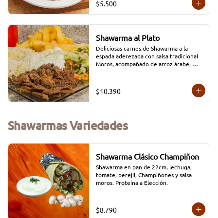
$5.500
Shawarma al Plato
Deliciosas carnes de Shawarma a la 
espada aderezada con salsa tradicional 
Moros, acompañado de arroz árabe, 
papas fritas y ensalada Taboule 
(opciones: Carne/Pollo/Mixto/Falafel)
$10.390
Shawarmas Variedades
Shawarma Clásico Champiñon
Shawarma en pan de 22cm, lechuga, 
tomate, perejil, Champiñones y salsa 
moros. Proteína a Elección.
$8.790