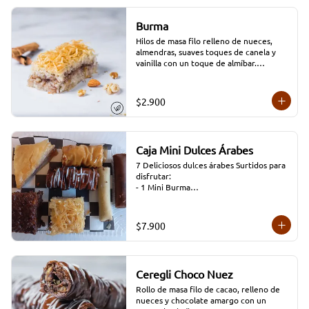
Burma
Hilos de masa filo relleno de nueces, 
almendras, suaves toques de canela y 
vainilla con un toque de almíbar.

*Conservar a temperatura ambiente.
$2.900
Caja Mini Dulces Árabes
7 Deliciosos dulces árabes Surtidos para 
disfrutar:

- 1 Mini Burma

-1 Mini Ceregli Nuez

-1  Mini ceregli choco Nuez

-1  Mini Baclawa

$7.900
-1 Mini Brownie chocolatoso

-1 Barquillo Nutella

-1 Barquillo Mantequilla de Maní cacao
Ceregli Choco Nuez
Rollo de masa filo de cacao, relleno de 
nueces y chocolate amargo con un 