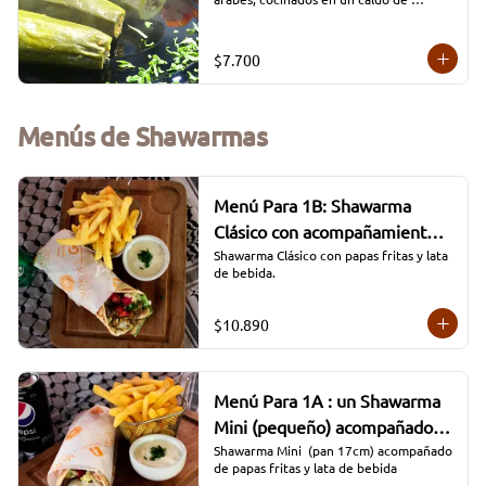
tomate.
$7.700
Menús de Shawarmas
Menú Para 1B: Shawarma
Clásico con acompañamiento
de Papas y Lata
Shawarma Clásico con papas fritas y lata 
de bebida.
$10.890
Menú Para 1A : un Shawarma
Mini (pequeño) acompañado
con papas fritas y lata de
Shawarma Mini  (pan 17cm) acompañado 
de papas fritas y lata de bebida
bebida