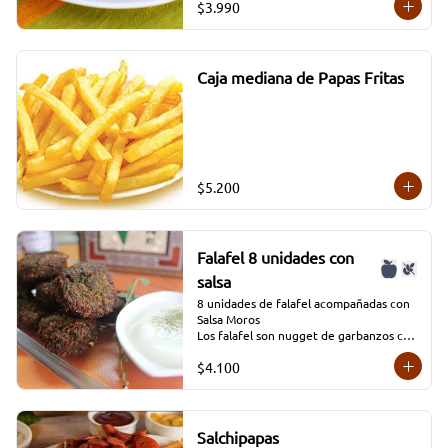
$3.990
Caja mediana de Papas Fritas
$5.200
Falafel 8 unidades con
salsa
8 unidades de falafel acompañadas con 
Salsa Moros

Los falafel son nugget de garbanzos con 
verduras condimentados y que se fríen 
$4.100
en aceite profundo.
Salchipapas