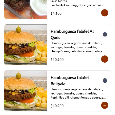
Salsa Moros

Los falafel son nugget de garbanzos con 
verduras condimentados y que se fríen 
$4.100
en aceite profundo.
Hamburguesa falafel Al
Quds
Hamburguesa vegetariana de falafel, 
lechuga , tomate, queso cheddar, 
champiñones, cebolla caramelizada y 
aderezada con salsa tradicional Moros, 
$10.900
acompañada de papas fritas y salsa 
adicional
Hamburguesa falafel
Beityala
Hamburguesa vegetariana de falafel , 
lechuga , tomate, queso cheddar, 
Pepinillos dill, champiñones y aderezada 
con salsa tradicional Moros, acompañada 
$10.900
de papas fritas y salsa adicional