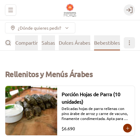
Abrir menu de navegación
Login
¿Dónde quieres pedir?
Picar y Compartir
Salsas
Dulces Árabes
Bebestibles
Rellenitos y Menús Árabes
Porción Hojas de Parra (10
unidades)
Delicadas hojas de parra rellenas con 
pino árabe de arroz y carne de vacuno, 
finamente condimentada. Apta para 
celiacos.
$6.690