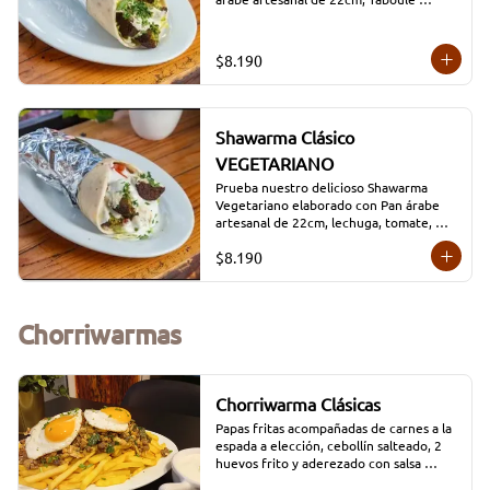
(lechuga, tomate, burgol, menta y 
perejil) con Nuestros deliciosos Falafel , 
champiñones y aderezado con nuestra 
$8.190
salsa HUMMUS.
Shawarma Clásico
VEGETARIANO
Prueba nuestro delicioso Shawarma 
Vegetariano elaborado con Pan árabe 
artesanal de 22cm, lechuga, tomate, 
perejil, nuestros deliciosos Falafel , 
$8.190
queso y Salsa Moros (salsa a base de 
yogurt natural)
Chorriwarmas
Chorriwarma Clásicas
Papas fritas acompañadas de carnes a la 
espada a elección, cebollín salteado, 2 
huevos frito y aderezado con salsa 
tradicional Moros.
