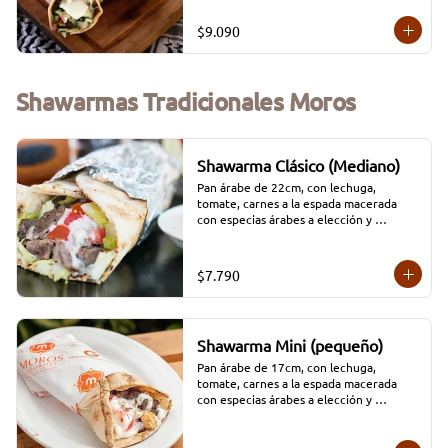
$9.090
Shawarmas Tradicionales Moros
Shawarma Clásico (Mediano)
Pan árabe de 22cm, con lechuga, 
tomate, carnes a la espada macerada 
con especias árabes a elección y 
aderezado con salsa tradicional Moros y 
perejil. (opciones: 
Carne/Pollo/Mixto/Falafel)
$7.790
Shawarma Mini (pequeño)
Pan árabe de 17cm, con lechuga, 
tomate, carnes a la espada macerada 
con especias árabes a elección y 
aderezado con salsa tradicional Moros y 
perejil. (opciones: 
Carne/Pollo/Mixto/Falafel)