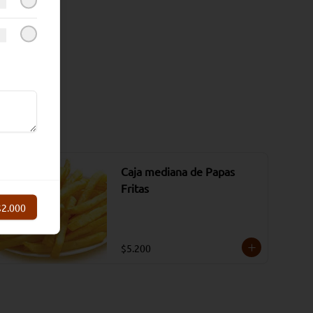
Caja mediana de Papas
Fritas
$2.000
$5.200