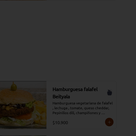
Hamburguesa falafel
Beityala
Hamburguesa vegetariana de falafel 
, lechuga , tomate, queso cheddar, 
Pepinillos dill, champiñones y 
aderezada con salsa tradicional 
$10.900
Moros, acompañada de papas fritas 
y salsa adicional