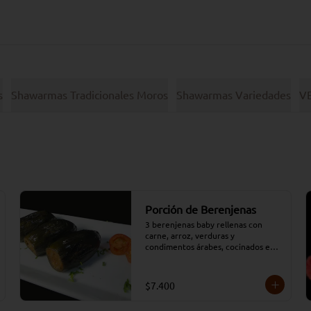
s
Shawarmas Tradicionales Moros
Shawarmas Variedades
V
Porción de Berenjenas
3 berenjenas baby rellenas con 
carne, arroz, verduras y 
condimentos árabes, cocinados en 
un caldo de tomate.
$7.400