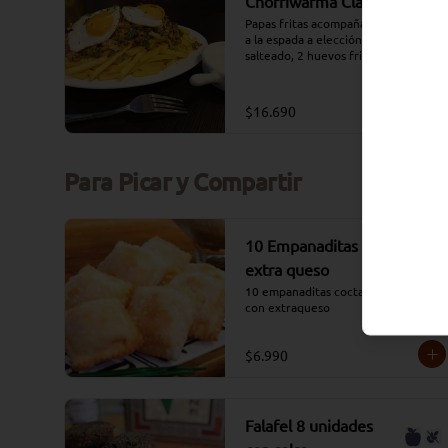
Chorriwarma Clásicas
Papas fritas acompañadas de carnes 
a la espada a elección, cebollín 
salteado, 2 huevos frito y 
aderezado con salsa tradicional 
Moros.

(Opciones: Carne, Pollo, Mixta, 
$16.690
Falafel)
Para Picar y Compartir
10 Empanaditas Coctail
extra queso
10 empanaditas coctail de queso 
con extraqueso
$6.990
Falafel 8 unidades