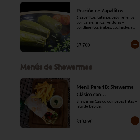
Porción de Zapallitos
3 zapallitos italianos baby rellenos 
con carne, arroz, verduras y 
condimentos árabes, cocinados en 
un caldo de tomate.
$7.700
Menús de Shawarmas
Menú Para 1B: Shawarma
Clásico con
acompañamiento de Papas
Shawarma Clásico con papas fritas y 
lata de bebida.
y Lata
$10.890