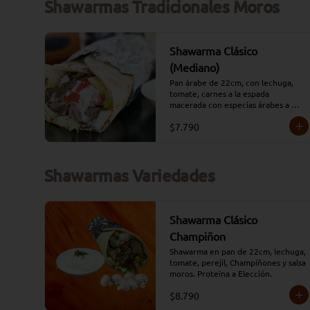
Shawarmas Tradicionales Moros
Shawarma Clásico
(Mediano)
Pan árabe de 22cm, con lechuga, 
tomate, carnes a la espada 
macerada con especias árabes a 
elección y aderezado con salsa 
$7.790
tradicional Moros y perejil. 
(opciones: 
Carne/Pollo/Mixto/Falafel)
Shawarmas Variedades
Shawarma Clásico
Champiñon
Shawarma en pan de 22cm, lechuga, 
tomate, perejil, Champiñones y salsa 
moros. Proteína a Elección.
$8.790