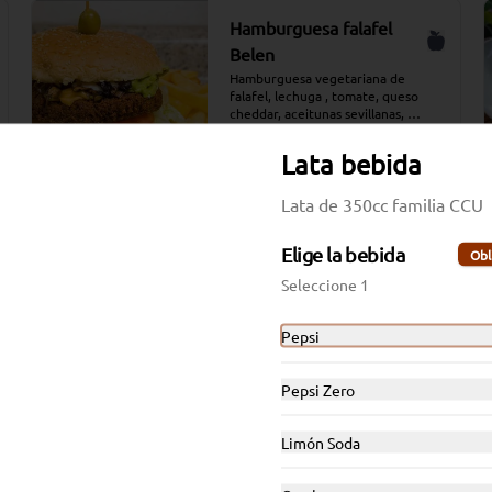
Hamburguesa falafel
Belen
Hamburguesa vegetariana de 
falafel, lechuga , tomate, queso 
cheddar, aceitunas sevillanas, 
cebolla morada y aderezada con 
$10.900
salsa tradicional Moros, acompañada 
Lata bebida
de papas fritas y salsa adicional
Lata de 350cc familia CCU
Elige la bebida
Obl
Seleccione 1
Pepsi
Pepsi Zero
Limón Soda