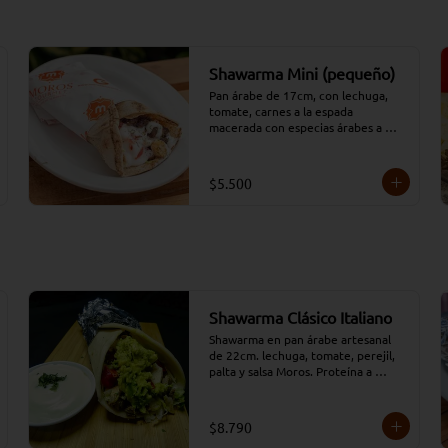
Shawarma Mini (pequeño)
Pan árabe de 17cm, con lechuga, 
tomate, carnes a la espada 
macerada con especias árabes a 
elección y aderezado con salsa 
tradicional Moros y perejil. 
(opciones: 
$5.500
Carne/Pollo/Mixto/Falafel)
Shawarma Clásico Italiano
Shawarma en pan árabe artesanal 
de 22cm. lechuga, tomate, perejil, 
palta y salsa Moros. Proteína a 
elección.
$8.790