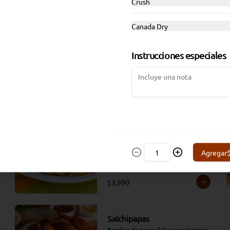
Crush
Canada Dry
Instrucciones especiales
Aros de cebolla con salsa
moros (6 unidades)
Agregar
$3.990
Salchipapas
Bandeja de papas fritas con topping 