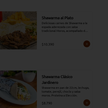
Shawarma al Plato
Deliciosas carnes de Shawarma a la 
espada aderezada con salsa 
tradicional Moros, acompañado de 
arroz árabe, papas fritas y ensalada 
Taboule (opciones: 
Carne/Pollo/Mixto/Falafel)
$10.390
Shawarma Clásico
Jardinero
Shawarma en pan de 22cm, lechuga, 
tomate, perejil, choclo y salsa 
moros. Proteína a Elección.
$8.790