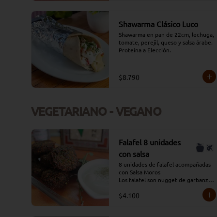
Shawarma Clásico Luco
Shawarma en pan de 22cm, lechuga, 
tomate, perejil, queso y salsa árabe. 
Proteína a Elección.
$8.790
VEGETARIANO - VEGANO
Falafel 8 unidades
con salsa
8 unidades de falafel acompañadas 
con Salsa Moros

Los falafel son nugget de garbanzos 
con verduras condimentados y que 
$4.100
se fríen en aceite profundo.