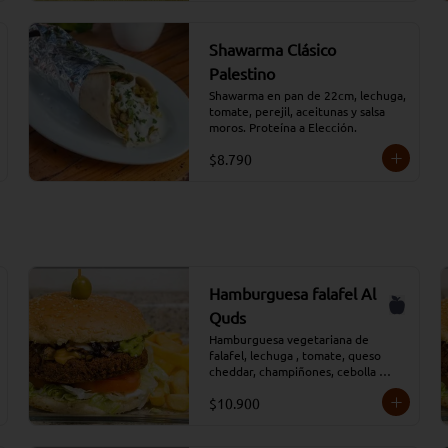
Shawarma Clásico
Palestino
Shawarma en pan de 22cm, lechuga, 
tomate, perejil, aceitunas y salsa 
moros. Proteína a Elección.
$8.790
Hamburguesa falafel Al
Quds
Hamburguesa vegetariana de 
falafel, lechuga , tomate, queso 
cheddar, champiñones, cebolla 
caramelizada y aderezada con salsa 
$10.900
tradicional Moros, acompañada de 
papas fritas y salsa adicional