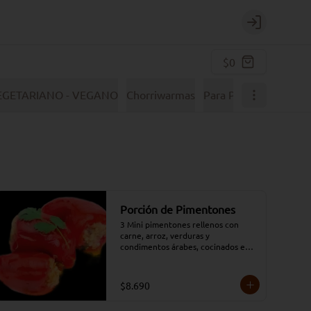
Login
$0
EGETARIANO - VEGANO
Chorriwarmas
Para Picar y Comparti
Porción de Pimentones
3 Mini pimentones rellenos con 
carne, arroz, verduras y 
condimentos árabes, cocinados en 
un caldo de tomate.
$8.690