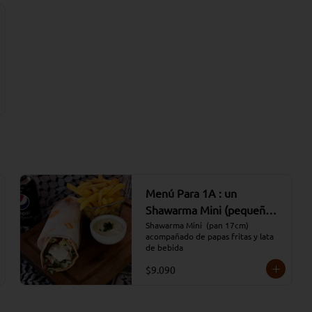
Menú Para 1A : un
Shawarma Mini (pequeño)
acompañado con papas
Shawarma Mini  (pan 17cm) 
acompañado de papas fritas y lata 
fritas y lata de bebida
de bebida
$9.090