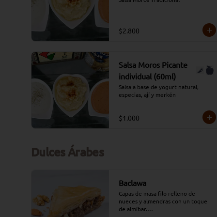
$2.800
Salsa Moros Picante
individual (60ml)
Salsa a base de yogurt natural, 
especias, ají y merkén
$1.000
Dulces Árabes
Baclawa
Capas de masa filo relleno de 
nueces y almendras con un toque 
de almíbar.

*Conservar a temperatura ambiente