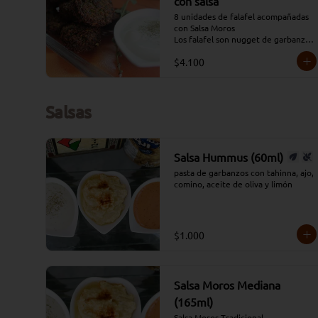
con salsa
8 unidades de falafel acompañadas 
con Salsa Moros

Los falafel son nugget de garbanzos 
con verduras condimentados y que 
$4.100
se fríen en aceite profundo.
Salsas
Salsa Hummus (60ml)
pasta de garbanzos con tahinna, ajo, 
comino, aceite de oliva y limón
$1.000
Salsa Moros Mediana
(165ml)
Salsa Moros Tradicional